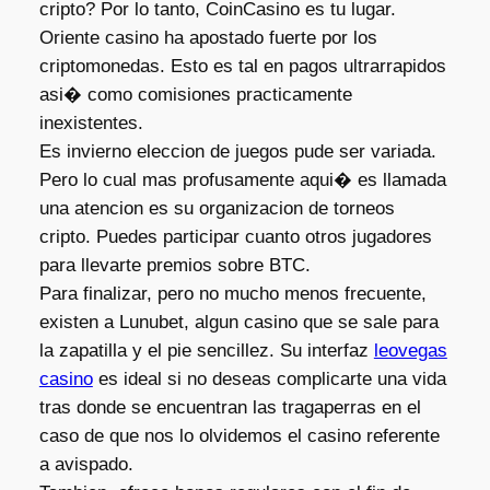
cripto? Por lo tanto, CoinCasino es tu lugar.
Oriente casino ha apostado fuerte por los
criptomonedas. Esto es tal en pagos ultrarrapidos
asi� como comisiones practicamente
inexistentes.
Es invierno eleccion de juegos pude ser variada.
Pero lo cual mas profusamente aqui� es llamada
una atencion es su organizacion de torneos
cripto. Puedes participar cuanto otros jugadores
para llevarte premios sobre BTC.
Para finalizar, pero no mucho menos frecuente,
existen a Lunubet, algun casino que se sale para
la zapatilla y el pie sencillez. Su interfaz
leovegas
casino
es ideal si no deseas complicarte una vida
tras donde se encuentran las tragaperras en el
caso de que nos lo olvidemos el casino referente
a avispado.