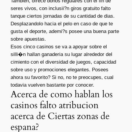
Tambien, ofrece bonos regulares con el fin de
seres vivos, con inclusii?n giros gratuito falto
tanque ciertos jornadas de su cantidad de dias.
Desplazandolo hacia el pelo en caso de que te
gusta el deporte, ademi?s posee una buena parte
sobre apuestas.
Esos cinco casinos se va a apoyar sobre el
silli�n hallan ganaderia su lugar alrededor del
cimiento con el diversidad de juegos, capacidad
sobre uso y promociones elegantes. Posees
ahora su favorito? Si no, no te preocupes, cual
todavia vuelven bastante por conocer.
Acerca de como hablan los
casinos falto atribucion
acerca de Ciertas zonas de
espana?