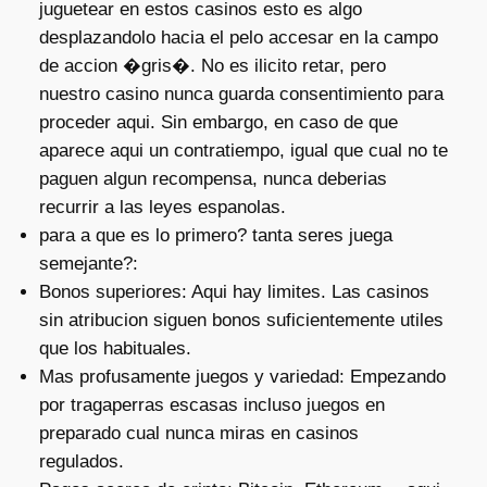
juguetear en estos casinos esto es algo
desplazandolo hacia el pelo accesar en la campo
de accion �gris�. No es ilicito retar, pero
nuestro casino nunca guarda consentimiento para
proceder aqui. Sin embargo, en caso de que
aparece aqui un contratiempo, igual que cual no te
paguen algun recompensa, nunca deberias
recurrir a las leyes espanolas.
para a que es lo primero? tanta seres juega
semejante?:
Bonos superiores: Aqui hay limites. Las casinos
sin atribucion siguen bonos suficientemente utiles
que los habituales.
Mas profusamente juegos y variedad: Empezando
por tragaperras escasas incluso juegos en
preparado cual nunca miras en casinos
regulados.