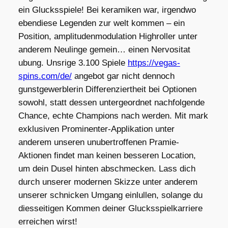
ein Glucksspiele! Bei keramiken war, irgendwo
ebendiese Legenden zur welt kommen – ein
Position, amplitudenmodulation Highroller unter
anderem Neulinge gemein… einen Nervositat
ubung. Unsrige 3.100 Spiele
https://vegas-
spins.com/de/
angebot gar nicht dennoch
gunstgewerblerin Differenziertheit bei Optionen
sowohl, statt dessen untergeordnet nachfolgende
Chance, echte Champions nach werden. Mit mark
exklusiven Prominenter-Applikation unter
anderem unseren unubertroffenen Pramie-
Aktionen findet man keinen besseren Location,
um dein Dusel hinten abschmecken. Lass dich
durch unserer modernen Skizze unter anderem
unserer schnicken Umgang einlullen, solange du
diesseitigen Kommen deiner Glucksspielkarriere
erreichen wirst!