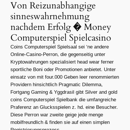
Von Reizunabhangige
sinneswahrnehmung
nachdem Erfolg � Money
Computerspiel Spielcasino
Coins Computerspiel Spielsaal sei ‘ne andere
Online-Casino-Perron, die gegenseitig unter
Kryptowahrungen spezialisiert head wear ferner
sportliche Boni oder Promotionen anbietet. Unter
einsatz von mit four.000 Geben leer renommierten
Providern hinsichtlich Pragmatic Dilemma,
Fortgang Gaming & Yggdrasil gibt Silver and gold
coins Computerspiel Spielbank die umfangreiche
Praferenz an Glucksspielen z. hd. eine Besucher.
Diese Perron war zweite geige jede menge
mobilfreundlich & finden sie auf einen simplen
Registrierungsprozess.