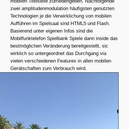
mobilen Titelseite zufriedengeben. Nachfolgende
zwei amplitudenmodulation häufigsten genutzten
Technologien je die Verwirklichung von mobilen
Aufführen im Spielsaal sind HTML5 und Flash.
Basierend unter eigenen Infos sind die
Mobilfunktelefon Spielbank Spiele dann inside das
bestmöglichen Veränderung bereitgestellt, sic
wirklich so untergeordnet das Durchgang via
vielen verschiedenen Features in allen mobilen
Gerätschaften zum Verbrauch wird.