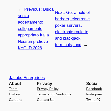
←
Previous:
Bisca
Next:
Get a hold of
senza
harbors, electronic
accertamento
poker servers,
collegamento
electronic roulette
appropriato Italia
and blackjack
Nessun prelievo
terminals, and
→
KYC ID 2026
Jacobs Enterprises
About
Privacy
Social
Team
Privacy Policy
Facebook
History
Terms and Conditions
Instagram
Careers
Contact Us
Twitter/X