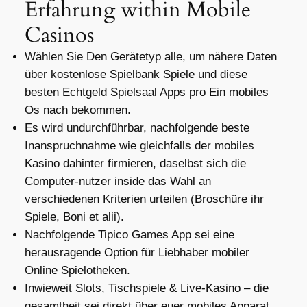
Erfahrung within Mobile
Casinos
Wählen Sie Den Gerätetyp alle, um nähere Daten
über kostenlose Spielbank Spiele und diese
besten Echtgeld Spielsaal Apps pro Ein mobiles
Os nach bekommen.
Es wird undurchführbar, nachfolgende beste
Inanspruchnahme wie gleichfalls der mobiles
Kasino dahinter firmieren, daselbst sich die
Computer-nutzer inside das Wahl an
verschiedenen Kriterien urteilen (Broschüre ihr
Spiele, Boni et alii).
Nachfolgende Tipico Games App sei eine
herausragende Option für Liebhaber mobiler
Online Spielotheken.
Inwieweit Slots, Tischspiele & Live-Kasino – die
gesamtheit sei direkt über euer mobiles Apparat