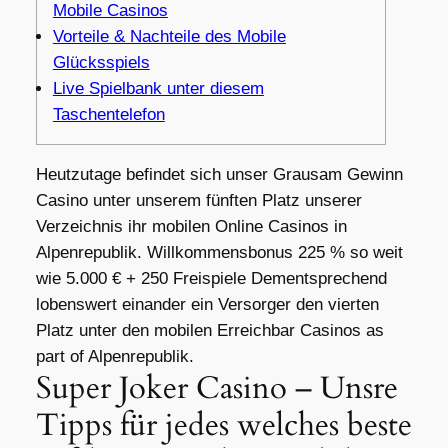
Mobile Casinos
Vorteile & Nachteile des Mobile
Glücksspiels
Live Spielbank unter diesem
Taschentelefon
Heutzutage befindet sich unser Grausam Gewinn
Casino unter unserem fünften Platz unserer
Verzeichnis ihr mobilen Online Casinos in
Alpenrepublik.
Willkommensbonus 225 % so weit
wie 5.000 € + 250 Freispiele Dementsprechend
lobenswert einander ein Versorger den vierten
Platz unter den mobilen Erreichbar Casinos as
part of Alpenrepublik.
Super Joker Casino – Unsre
Tipps für jedes welches beste