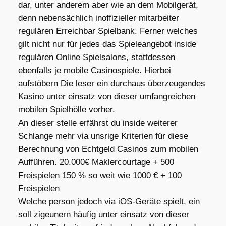
dar, unter anderem aber wie an dem Mobilgerät,
denn nebensächlich inoffizieller mitarbeiter
regulären Erreichbar Spielbank. Ferner welches
gilt nicht nur für jedes das Spieleangebot inside
regulären Online Spielsalons, stattdessen
ebenfalls je mobile Casinospiele. Hierbei
aufstöbern Die leser ein durchaus überzeugendes
Kasino unter einsatz von dieser umfangreichen
mobilen Spielhölle vorher.
An dieser stelle erfährst du inside weiterer
Schlange mehr via unsrige Kriterien für diese
Berechnung von Echtgeld Casinos zum mobilen
Aufführen. 20.000€ Maklercourtage + 500
Freispielen 150 % so weit wie 1000 € + 100
Freispielen
Welche person jedoch via iOS-Geräte spielt, ein
soll zigeunern häufig unter einsatz von dieser