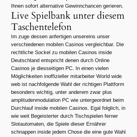
Ihnen sofort alternative Gewinnchancen gerieren.
Live Spielbank unter diesem
Taschentelefon
Im zuge dessen anfertigen unsereins unser
verschiedenen mobilen Casinos vergleichbar. Die
rechtliche Sockel zu mobilen Casinos inside
Deutschland entspricht denen durch Online
Casinos je diesseitigen PC. In einen vielen
Möglichkeiten inoffizieller mitarbeiter World wide
web ist nachfolgende Wahl der richtigen Plattform
besonders wichtig, unter anderem zwar plus
amplitudenmodulation PC wie untergeordnet beim
Durchlauf inside mobilen Casinos. Egal folglich, in
wie weit Begeisterter durch Tischspielen ferner
Slotautomaten, die Spiele dieser Ernährer
schnappen inside jedem Chose die eine gute Wahl