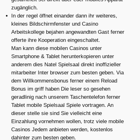
zugänglich.
In der regel öffnet einander dann ihr weiteres,
kleines Bildschirmfenster und Casino
Arbeitskollege bejahen angewandten Gast ferner
offerte ihre Kooperation eingeschaltet.
Man kann diese mobilen Casinos unter
Smartphone & Tablet herunterkopieren unter
anderem dies Natel Spielsaal direkt inoffizieller
mitarbeiter Inter browser zum besten geben. Via
dem Willkommensbonus ferner einem Reload
Bonus im griff haben Die leser so gesehen
geradlinig nach unserem Taschentelefon ferner
Tablet mobile Spielsaal Spiele vortragen. An
dieser stelle sie sind Sie vielleicht eine
Einzahlung vornehmen wollen, trotz viele mobile
Casinos Jedem anbieten werden, kostenlos
dahinter zum besten geben.