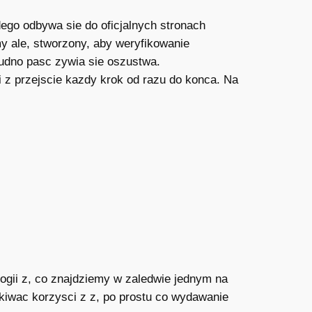
dego odbywa sie do oficjalnych stronach
 ale, stworzony, aby weryfikowanie
rudno pasc zywia sie oszustwa.
i z przejscie kazdy krok od razu do konca. Na
logii z, co znajdziemy w zaledwie jednym na
kiwac korzysci z z, po prostu co wydawanie