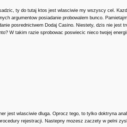
adzic, ty do tutaj ktos jest wlasciwie my wszyscy cel. Kaz
ych argumentow posiadanie probowalem bunco. Pamietajmy
danie posrednictwem Dodaj Casino. Niestety, dzis nie jest t
onto? W takim razie sprobowac poswiecic nieco twojej energi
r jest wlasciwie dluga. Oprocz tego, to tylko doktryna ana
rocedury rejestracji. Nastepny mozesz zaczety w pelni zys