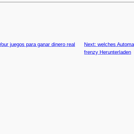
our juegos para ganar dinero real
Next:
welches Automat
frenzy Herunterladen