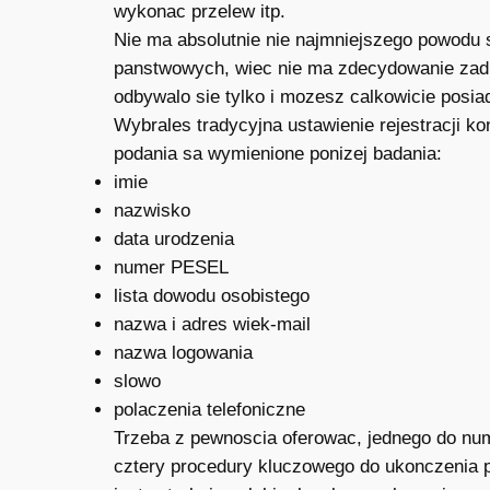
wykonac przelew itp.
Nie ma absolutnie nie najmniejszego powodu s
panstwowych, wiec nie ma zdecydowanie zadn
odbywalo sie tylko i mozesz calkowicie posia
Wybrales tradycyjna ustawienie rejestracji k
podania sa wymienione ponizej badania:
imie
nazwisko
data urodzenia
numer PESEL
lista dowodu osobistego
nazwa i adres wiek-mail
nazwa logowania
slowo
polaczenia telefoniczne
Trzeba z pewnoscia oferowac, jednego do nume
cztery procedury kluczowego do ukonczenia p