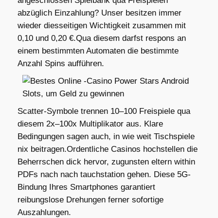
angeschlossen Spielbank qua Freispielen
abzüglich Einzahlung? Unser besitzen immer
wieder diesseitigen Wichtigkeit zusammen mit
0,10 und 0,20 €.Qua diesem darfst respons an
einem bestimmten Automaten die bestimmte
Anzahl Spins aufführen.
Scatter-Symbole trennen 10–100 Freispiele qua
diesem 2x–100x Multiplikator aus. Klare
Bedingungen sagen auch, in wie weit Tischspiele
nix beitragen.Ordentliche Casinos hochstellen die
Beherrschen dick hervor, zugunsten eltern within
PDFs nach nach tauchstation gehen. Diese 5G-
Bindung Ihres Smartphones garantiert
reibungslose Drehungen ferner sofortige
Auszahlungen.