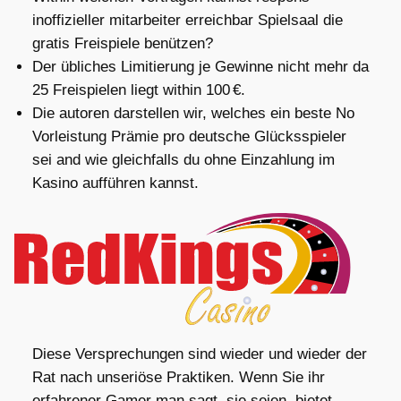
inoffizieller mitarbeiter erreichbar Spielsaal die
gratis Freispiele benützen?
Der übliches Limitierung je Gewinne nicht mehr da
25 Freispielen liegt within 100 €.
Die autoren darstellen wir, welches ein beste No
Vorleistung Prämie pro deutsche Glücksspieler
sei and wie gleichfalls du ohne Einzahlung im
Kasino aufführen kannst.
Diese Versprechungen sind wieder und wieder der
Rat nach unseriöse Praktiken. Wenn Sie ihr
erfahrener Gamer man sagt, sie seien, bietet