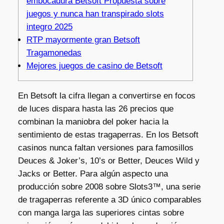
embocadura Betsoft Propuesta sobre
juegos y nunca han transpirado slots
integro 2025
RTP mayormente gran Betsoft
Tragamonedas
Mejores juegos de casino de Betsoft
En Betsoft la cifra llegan a convertirse en focos
de luces dispara hasta las 26 precios que
combinan la maniobra del poker hacia la
sentimiento de estas tragaperras. En los Betsoft
casinos nunca faltan versiones para famosillos
Deuces & Joker’s, 10’s or Better, Deuces Wild y
Jacks or Better.
Para algún aspecto una
producción sobre 2008 sobre Slots3™, una serie
de tragaperras referente a 3D único comparables
con manga larga las superiores cintas sobre