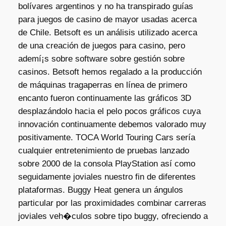
bolívares argentinos y no ha transpirado guías
para juegos de casino de mayor usadas acerca
de Chile. Betsoft es un análisis utilizado acerca
de una creación de juegos para casino, pero
ademí¡s sobre software sobre gestión sobre
casinos. Betsoft hemos regalado a la producción
de máquinas tragaperras en línea de primero
encanto fueron continuamente las gráficos 3D
desplazándolo hacia el pelo pocos gráficos cuya
innovación continuamente debemos valorado muy
positivamente. TOCA World Touring Cars serí­a
cualquier entretenimiento de pruebas lanzado
sobre 2000 de la consola PlayStation así­ como
seguidamente joviales nuestro fin de diferentes
plataformas. Buggy Heat genera un ángulos
particular por las proximidades combinar carreras
joviales veh�culos sobre tipo buggy, ofreciendo a