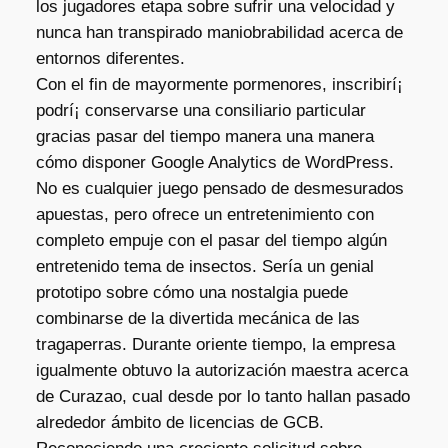
los jugadores etapa sobre sufrir una velocidad y
nunca han transpirado maniobrabilidad acerca de
entornos diferentes.
Con el fin de mayormente pormenores, inscribirí¡
podrí¡ conservarse una consiliario particular
gracias pasar del tiempo manera una manera
cómo disponer Google Analytics de WordPress.
No es cualquier juego pensado de desmesurados
apuestas, pero ofrece un entretenimiento con
completo empuje con el pasar del tiempo algún
entretenido tema de insectos. Serí­a un genial
prototipo sobre cómo una nostalgia puede
combinarse de la divertida mecánica de las
tragaperras. Durante oriente tiempo, la empresa
igualmente obtuvo la autorización maestra acerca
de Curazao, cual desde por lo tanto hallan pasado
alrededor ámbito de licencias de GCB.