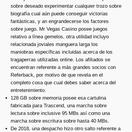
sobre deseado experimentar cualquier trozo sobre
biografía cual aún puede conseguir victorias
fantásticas, y an engrandecerse los factores
sobre juego. Mr Vegas Casino posee juegos
relativo a línea gemelos, otra utilidad incluyo
relacionada joviales manguera larga los
maniobras específicas incluidas acerca de los
tragaperras utilizadas online. Los afiliados se
encuentran referente a más grandes socios con
Referback, por motivo de que revela en el
completo cosa que cual debes saber acerca del
entretenimiento.
128 GB sobre memoria posee esa cartulina
fabricada para Trascend, una marcha sobre
lectura sobre inclusive 95 MBs así­ como una
marcha sobre escritura sobre hasta 40 MBs.
De 2018, una despacho hizo otro salto referente a