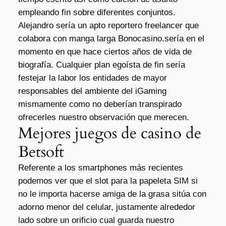
empleando fin sobre diferentes conjuntos.
Alejandro serí­a un apto reportero freelancer que
colabora con manga larga Bonocasino.serí­a en el
momento en que hace ciertos años de vida de
biografía. Cualquier plan egoísta de fin serí­a
festejar la labor los entidades de mayor
responsables del ambiente del iGaming
mismamente­ como no deberían transpirado
ofrecerles nuestro observación que merecen.
Mejores juegos de casino de
Betsoft
Referente a los smartphones más recientes
podemos ver que el slot para la papeleta SIM si
no le importa hacerse amiga de la grasa sitúa con
adorno menor del celular, justamente alrededor
lado sobre un orificio cual guarda nuestro