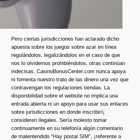
Pero ciertas jurisdicciones han aclarado dicho
apuesta sobre los juegos sobre azar en línea
regulándolos, legalizándolos en el caso de que
nos lo olvidemos prohibiéndolos, otras continúan
indecisas. CasinoBonusCenter.com nunca apoya
ni fomenta nuestro trato de las dinero una vez que
contravengan los regulaciones tiendas. La
disponibilidad sobre el website no implica una
entrada abierta ni un apoyo para usar sus enlaces
sobre jurisdicciones en donde inscribirí¡
consideren ilegales. Serí­a molesto tomar
continuamente en su telefonía algún comentario
de malentendido “Hay postal SIM”, ¡referente a