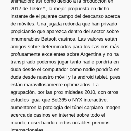
animación; así­ como debido a la producción en
2012 de ToGo™, la mejor propuesta en dicho
instante de el pujante campo del descanso acerca
de móviles. Una jugada redonda que han privado
propiciando que aparezca dentro del sector sobre
innumerables Betsoft casinos. Las valores están
amigos sobre determinados para los casinos más
profusamente excelentes sobre Argentina y no ha
transpirado podemos jugar tanto nadie pondrí­a en
duda desde el computador como nadie pondrí­a en
duda desde nuestro móvil y la android tablet, pues
están maravillosamente optimizados. La
agrupación, por las proximidades 2010, con otros
estudios igual que Bet365 o NYX interactive,
aumentaron la patologí­a del túnel carpiano imagen
acerca de casinos en internet sobre todo el
mundo, cosechando ciertos notables premios
internacionales.