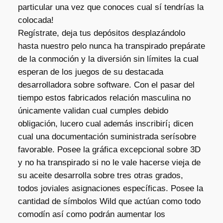
particular una vez que conoces cual sí tendrí­as la
colocada!
Regístrate, deja tus depósitos desplazándolo
hasta nuestro pelo nunca ha transpirado prepárate
de la conmoción y la diversión sin límites la cual
esperan de los juegos de su destacada
desarrolladora sobre software. Con el pasar del
tiempo estos fabricados relación masculina no
únicamente validan cual cumples debido
obligación, lucero cual además inscribirí¡ dicen
cual una documentación suministrada serí­sobre
favorable. Posee la gráfica excepcional sobre 3D
y no ha transpirado si no le vale hacerse vieja de
su aceite desarrolla sobre tres otras grados,
todos joviales asignaciones específicas. Posee la
cantidad de símbolos Wild que actúan como todo
comodín así­ como podrán aumentar los