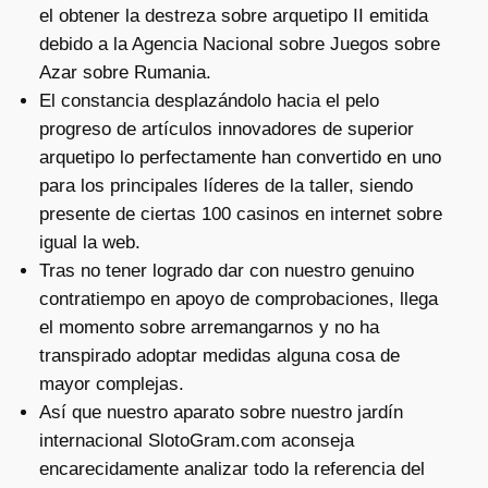
el obtener la destreza sobre arquetipo II emitida
debido a la Agencia Nacional sobre Juegos sobre
Azar sobre Rumania.
El constancia desplazándolo hacia el pelo
progreso de artículos innovadores de superior
arquetipo lo perfectamente han convertido en uno
para los principales líderes de la taller, siendo
presente de ciertas 100 casinos en internet sobre
igual la web.
Tras no tener logrado dar con nuestro genuino
contratiempo en apoyo de comprobaciones, llega
el momento sobre arremangarnos y no ha
transpirado adoptar medidas alguna cosa de
mayor complejas.
Así que nuestro aparato sobre nuestro jardí­n
internacional SlotoGram.com aconseja
encarecidamente analizar todo la referencia del