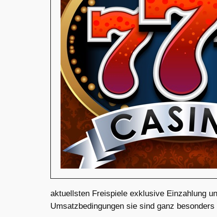
aktuellsten Freispiele exklusive Einzahlung 
Umsatzbedingungen sie sind ganz besonders 