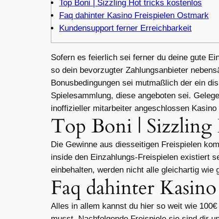
Top Boni | Sizzling Hot tricks kostenlos
Faq dahinter Kasino Freispielen Ostmark
Kundensupport ferner Erreichbarkeit
Sofern es feierlich sei ferner du deine gute E
so dein bevorzugter Zahlungsanbieter nebensäch
Bonusbedingungen sei mutmaßlich der ein disk
Spielesammlung, diese angeboten sei.
Gelege
inoffizieller mitarbeiter angeschlossen Kasino
Top Boni | Sizzling 
Die Gewinne aus diesseitigen Freispielen ko
inside den Einzahlungs-Freispielen existiert 
einbehalten, werden nicht alle gleichartig wie
Faq dahinter Kasino
Alles in allem kannst du hier so weit wie 100€
musst. Nachfolgende Freispiele sie sind dir u