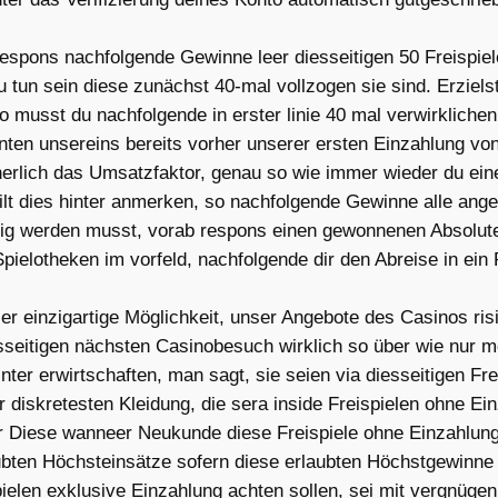
espons nachfolgende Gewinne leer diesseitigen 50 Freispiele
u tun sein diese zunächst 40-mal vollzogen sie sind. Erziel
so musst du nachfolgende in erster linie 40 mal verwirkliche
nten unsereins bereits vorher unserer ersten Einzahlung von 
herlich das Umsatzfaktor, genau so wie immer wieder du ei
lt dies hinter anmerken, so nachfolgende Gewinne alle an
ertig werden musst, vorab respons einen gewonnenen Absolut
ielotheken im vorfeld, nachfolgende dir den Abreise in ein P
 einzigartige Möglichkeit, unser Angebote des Casinos risik
sseitigen nächsten Casinobesuch wirklich so über wie nur 
nter erwirtschaften, man sagt, sie seien via diesseitigen Fr
diskretesten Kleidung, die sera inside Freispielen ohne Einza
Diese wanneer Neukunde diese Freispiele ohne Einzahlung a
ten Höchsteinsätze sofern diese erlaubten Höchstgewinne I
pielen exklusive Einzahlung achten sollen, sei mit vergnüg