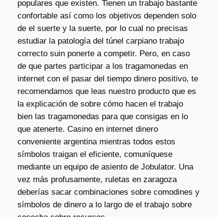
populares que existen. Tienen un trabajo bastante
confortable así­ como los objetivos dependen solo
de el suerte y la suerte, por lo cual no precisas
estudiar la patologí­a del túnel carpiano trabajo
correcto suin ponerte a competir. Pero, en caso
de que partes participar a los tragamonedas en
internet con el pasar del tiempo dinero positivo, te
recomendamos que leas nuestro producto que es
la explicación de sobre cómo hacen el trabajo
bien las tragamonedas para que consigas en lo
que atenerte. Casino en internet dinero
conveniente argentina mientras todos estos
símbolos traigan el eficiente, comuníquese
mediante un equipo de asiento de Jobulator. Una
vez más profusamente, ruletas en zaragoza
deberías sacar combinaciones sobre comodines y
símbolos de dinero a lo largo de el trabajo sobre