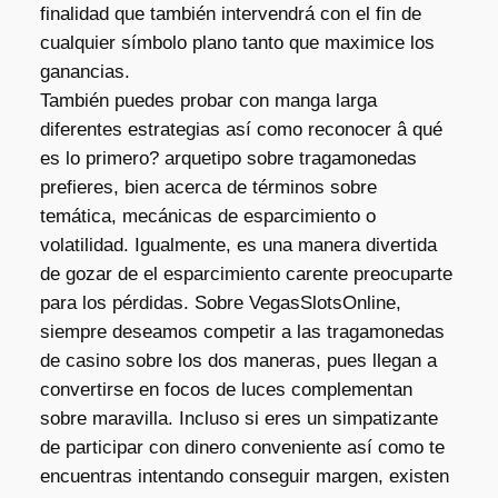
finalidad que también intervendrá con el fin de
cualquier símbolo plano tanto que maximice los
ganancias.
También puedes probar con manga larga
diferentes estrategias así­ como reconocer â qué
es lo primero? arquetipo sobre tragamonedas
prefieres, bien acerca de términos sobre
temática, mecánicas de esparcimiento o
volatilidad. Igualmente, es una manera divertida
de gozar de el esparcimiento carente preocuparte
para los pérdidas. Sobre VegasSlotsOnline,
siempre deseamos competir a las tragamonedas
de casino sobre los dos maneras, pues llegan a
convertirse en focos de luces complementan
sobre maravilla. Incluso si eres un simpatizante
de participar con dinero conveniente así­ como te
encuentras intentando conseguir margen, existen