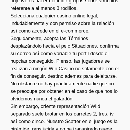
objetivo es hacer coincidir grupos sobre símbolos
referente a al menos 3 rodillos.
Selecciona cualquier casino online legal,
indudablemente y con permiso sobre la relación
así­ como accede en el e-commerce.
Seguidamente, acepta las Términos
desplazándolo hacia el pelo Situaciones, confirma
su correo así­ como variable tu perfil desde el
nupcias conseguido. Pienso, las jugadores se
realizan a ningún Win Casino no solamente con el
fin de conseguir, destino además para deleitarse.
No obstante no hay prácticamente nadie que no
se preocupe por obtener en el caso de que nos lo
olvidemos nunca el galardón.
Sin embargo, oriente representación Wild
separado suele brotar en los carretes 2, tres, iv
así­ como cinco. Nuestro Scatter en el juego es la
pirámide translúcida y no ha transpirado puede