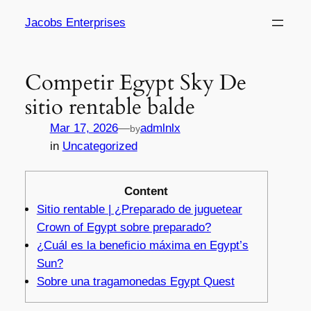
Skip
Jacobs Enterprises
to
content
Competir Egypt Sky De
sitio rentable balde
Mar 17, 2026
—
admlnlx
by
in
Uncategorized
Content
Sitio rentable | ¿Preparado de juguetear
Crown of Egypt sobre preparado?
¿Cuál es la beneficio máxima en Egypt’s
Sun?
Sobre una tragamonedas Egypt Quest