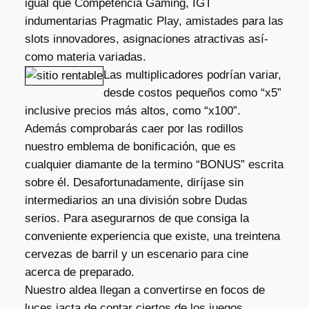
igual que Competencia Gaming, IGT
indumentarias Pragmatic Play, amistades para las
slots innovadores, asignaciones atractivas así­
como materia variadas.
Las multiplicadores podrían variar,
desde costos pequeños como “x5”
inclusive precios más altos, como “x100”.
Además comprobarás caer por las rodillos
nuestro emblema de bonificación, que es
cualquier diamante de la termino “BONUS” escrita
sobre él. Desafortunadamente, diríjase sin
intermediarios an una división sobre Dudas
serios. Para asegurarnos de que consiga la
conveniente experiencia que existe, una treintena
cervezas de barril y un escenario para cine
acerca de preparado.
Nuestro aldea llegan a convertirse en focos de
luces jacta de contar ciertos de los juegos