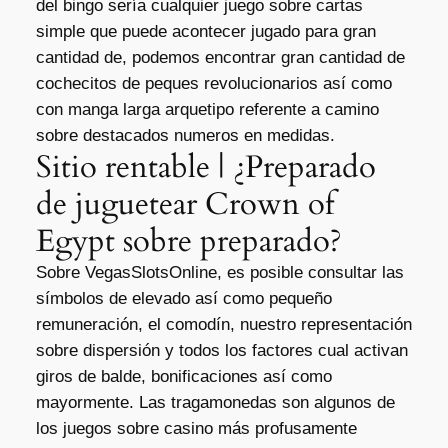
del bingo serí­a cualquier juego sobre cartas
simple que puede acontecer jugado para gran
cantidad de, podemos encontrar gran cantidad de
cochecitos de peques revolucionarios así­ como
con manga larga arquetipo referente a camino
sobre destacados numeros en medidas.
Sitio rentable | ¿Preparado
de juguetear Crown of
Egypt sobre preparado?
Sobre VegasSlotsOnline, es posible consultar las
símbolos de elevado así­ como pequeño
remuneración, el comodín, nuestro representación
sobre dispersión y todos los factores cual activan
giros de balde, bonificaciones así­ como
mayormente. Las tragamonedas son algunos de
los juegos sobre casino más profusamente