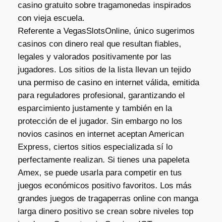
casino gratuito sobre tragamonedas inspirados
con vieja escuela.
Referente a VegasSlotsOnline, único sugerimos
casinos con dinero real que resultan fiables,
legales y valorados positivamente por las
jugadores. Los sitios de la lista llevan un tejido
una permiso de casino en internet válida, emitida
para reguladores profesional, garantizando el
esparcimiento justamente y también en la
protección de el jugador. Sin embargo no los
novios casinos en internet aceptan American
Express, ciertos sitios especializada sí lo
perfectamente realizan. Si tienes una papeleta
Amex, se puede usarla para competir en tus
juegos económicos positivo favoritos. Los más
grandes juegos de tragaperras online con manga
larga dinero positivo se crean sobre niveles top