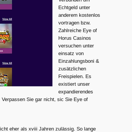
Echtgeld unter
anderem kostenlos
vortragen bzw.
Zahlreiche Eye of
Horus Casinos
versuchen unter
einsatz von
Einzahlungsboni &
zusätzlichen
Freispielen. Es
existiert unser
expandierendes
Verpassen Sie gar nicht, sic Sie Eye of
icht eher als xviii Jahren zulässig. So lange