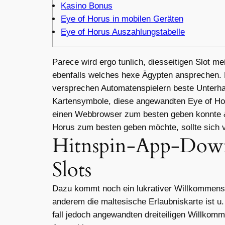
Kasino Bonus
Eye of Horus in mobilen Geräten
Eye of Horus Auszahlungstabelle
Parece wird ergo tunlich, diesseitigen Slot me
ebenfalls welches hexe Ägypten ansprechen. H
versprechen Automatenspielern beste Unterha
Kartensymbole, diese angewandten Eye of Ho
einen Webbrowser zum besten geben konnte & v
Horus zum besten geben möchte, sollte sich 
Hitnspin-App-Downl
Slots
Dazu kommt noch ein lukrativer Willkommensbo
anderem die maltesische Erlaubniskarte ist u.
fall jedoch angewandten dreiteiligen Willkomm