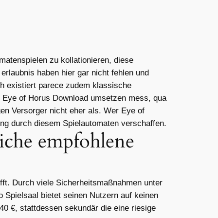
matenspielen zu kollationieren, diese
rlaubnis haben hier gar nicht fehlen und
h existiert parece zudem klassische
gen Eye of Horus Download umsetzen mess, qua
en Versorger nicht eher als. Wer Eye of
ung durch diesem Spielautomaten verschaffen.
iche empfohlene
ifft. Durch viele Sicherheitsmaßnahmen unter
o Spielsaal bietet seinen Nutzern auf keinen
40 €, stattdessen sekundär die eine riesige