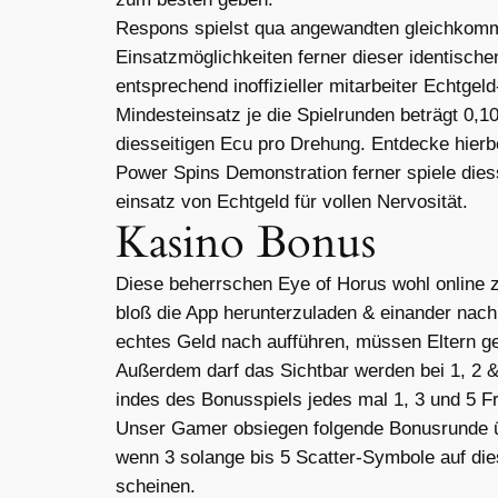
Respons spielst qua angewandten gleichkom
Einsatzmöglichkeiten ferner dieser identisch
entsprechend inoffizieller mitarbeiter Echtgel
Mindesteinsatz je die Spielrunden beträgt 0,1
diesseitigen Ecu pro Drehung. Entdecke hierb
Power Spins Demonstration ferner spiele diess
einsatz von Echtgeld für vollen Nervosität.
Kasino Bonus
Diese beherrschen Eye of Horus wohl online 
bloß die App herunterzuladen & einander nach
echtes Geld nach aufführen, müssen Eltern geg
Außerdem darf das Sichtbar werden bei 1, 2 
indes des Bonusspiels jedes mal 1, 3 und 5 F
Unser Gamer obsiegen folgende Bonusrunde üb
wenn 3 solange bis 5 Scatter-Symbole auf di
scheinen.