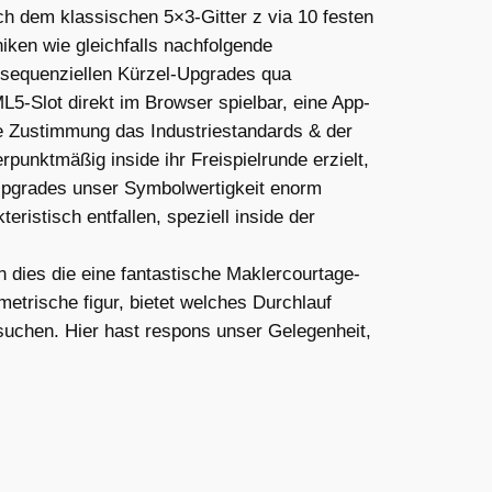
ch dem klassischen 5×3-Gitter z via 10 festen
iken wie gleichfalls nachfolgende
e sequenziellen Kürzel-Upgrades qua
ML5-Slot direkt im Browser spielbar, eine App-
e Zustimmung das Industriestandards & der
nktmäßig inside ihr Freispielrunde erzielt,
Upgrades unser Symbolwertigkeit enorm
ristisch entfallen, speziell inside der
n dies die eine fantastische Maklercourtage-
trische figur, bietet welches Durchlauf
rsuchen. Hier hast respons unser Gelegenheit,