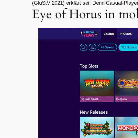
(GlüStV 2021) erklärt sei. Denn Casual-Player
Eye of Horus in mo