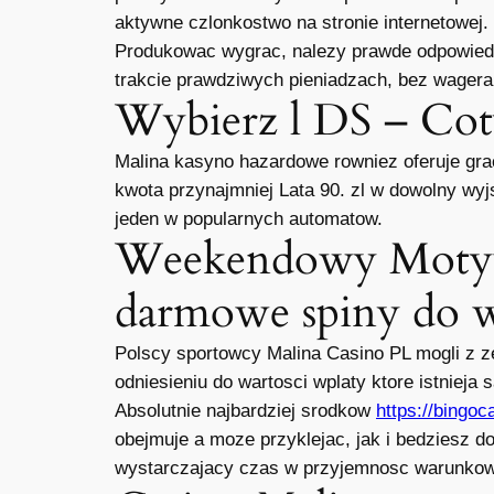
aktywne czlonkostwo na stronie internetowej.
Produkowac wygrac, nalezy prawde odpowiedz
trakcie prawdziwych pieniadzach, bez wagera
Wybierz l DS – Co
Malina kasyno hazardowe rowniez oferuje grac
kwota przynajmniej Lata 90. zl w dowolny wyj
jeden w popularnych automatow.
Weekendowy Motywa
darmowe spiny do w
Polscy sportowcy Malina Casino PL mogli z ze
odniesieniu do wartosci wplaty ktore istnieja
Absolutnie najbardziej srodkow
https://bingo
obejmuje a moze przyklejac, jak i bedziesz 
wystarczajacy czas w przyjemnosc warunkow 