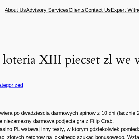
About Us
Advisory Services
Clients
Contact Us
Expert Wit
loteria XIII piecset zl we 
tegorized
iera po dwadziescia darmowych spinow z 10 dni (lacznie 
e niezamezny darmowa podjecia gra z Filip Crab.
sino PL wstawaj inny testy, w ktorym gdziekolwiek pomiedz
staci zlotych zetonow na lokalnego szukac bonusowego. Wzi