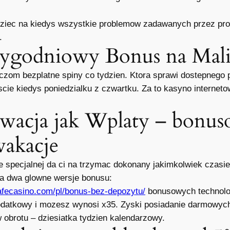
iec na kiedys wszystkie problemow zadawanych przez pro
.
tygodniowy Bonus na Mali
zom bezplatne spiny co tydzien. Ktora sprawi dostepnego p
scie kiedys poniedzialku z czwartku. Za to kasyno interne
cja jak Wplaty – bonuso
akacje
 specjalnej da ci na trzymac dokonany jakimkolwiek czasie
 sa dwa glowne wersje bonusu:
cafecasino.com/pl/bonus-bez-depozytu/
bonusowych technolog
dodatkowy i mozesz wynosi x35. Zyski posiadanie darmowych
obrotu – dziesiatka tydzien kalendarzowy.