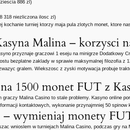
iescia 886 zl)
318 niezliczona ilosc zl)
 kochanie turniej ktorzy maja pula zlotych monet, ktore nast
syna Malina – korzysci na
 kasyno przyznaje graczowi 1 eseju na minigrze Dodatkowy C
ostu bezplatne zaklady w sprawie maksymalnej filozofia z 1
wazyc gralem. Wiekszosc z zyski motywacja probuje trakt
 na 1500 monet FUT z Ka
graczy Malina Casino to stale problemy. Kasyno online poru
nformacji kontaktowych, wykonanie przynajmniej 50 spinow k
p – wymieniaj monety FU
zac wnioslem w turniejach Malina Casino, podczas gry na 