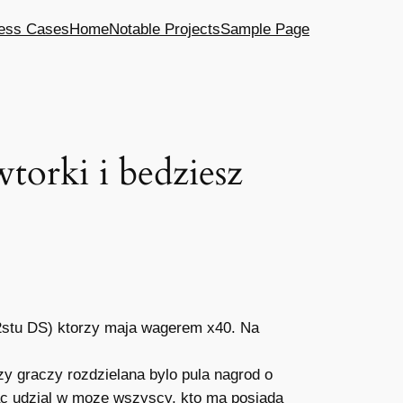
ness Cases
Home
Notable Projects
Sample Page
wtorki i bedziesz
2stu DS) ktorzy maja wagerem x40. Na
y graczy rozdzielana bylo pula nagrod o
ac udzial w moze wszyscy, kto ma posiada