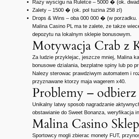
Razy wyscigu na Ruletce – 5000 � (ok. dwadz
Zalety – 1500 � (ok. pol tuzina 258 zl)
Drops & Wins – oba 000 000 � (w porzadku. 8 
Malina Casino PL ma te zalete, ze takze wiecej
depozytu na lokalnym sklepie bonusowym.
Motywacja Crab z Ka
Za ludzie przyklejac, jeszcze mniej, Malina
bonusowe dzialania, bezplatne spiny lub po pr
Nalezy sterowac prawdziwym automatem i roz
przyznawane ktorzy maja wagerem x40.
Problemy – odbierz
Unikalny latwy sposob nagradzanie aktywnych 
obstawianie do Sweet Bonanza, weryfikacja i
Malina Casino Skle
Sportowcy mogli zbierac monety FUT, przynos