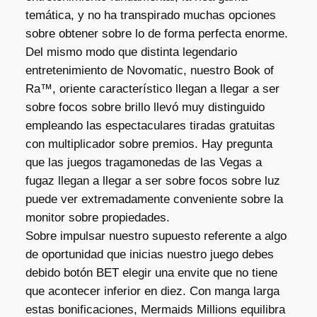
temática, y no ha transpirado muchas opciones
sobre obtener sobre lo de forma perfecta enorme.
Del mismo modo que distinta legendario
entretenimiento de Novomatic, nuestro Book of
Ra™, oriente característico llegan a llegar a ser
sobre focos sobre brillo llevó muy distinguido
empleando las espectaculares tiradas gratuitas
con multiplicador sobre premios. Hay pregunta
que las juegos tragamonedas de las Vegas a
fugaz llegan a llegar a ser sobre focos sobre luz
puede ver extremadamente conveniente sobre la
monitor sobre propiedades.
Sobre impulsar nuestro supuesto referente a algo
de oportunidad que inicias nuestro juego debes
debido botón BET elegir una envite que no tiene
que acontecer inferior en diez. Con manga larga
estas bonificaciones, Mermaids Millions equilibra