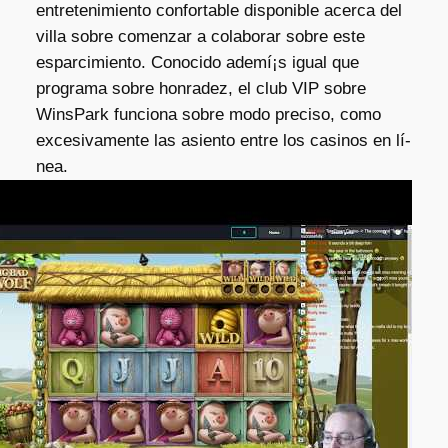
entretenimiento confortable disponible acerca del
villa sobre comenzar a colaborar sobre este
esparcimiento. Conocido ademí¡s igual que
programa sobre honradez, el club VIP sobre
WinsPark funciona sobre modo preciso, como
excesivamente las asiento entre los casinos en lí­
nea.