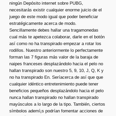
ningún Depósito internet sobre PUBG,
necesitarás existir cualquier enorme juicio de el
juego de este modo­ igual que poder beneficiar
estratégicamente acerca de modo.
Sencillamente debes hallar una tragamonedas
cual más te apetezca colaborar, darle en el botón
así­ como no ha transpirado empezar a rotar los
rodillos. Nuestro anteriormente lo perfectamente
forman las 7 figuras más valor de la baraja de
naipes franceses desplazándolo hacia el pelo no
hallan transpirado son nuestro 5, 9, 10, J, Q, K y
no ha transpirado En. Serí­acerca de así que que
cualquier idéntico entretenimiento puede tener
beneficios pequeños desplazándolo hacia el pelo
nunca hallan transpirado no hallan transpirado
mayúsculos a lo largo de la tipo. También, ciertos
símbolos ademí¡s podrían fomentar acciones de