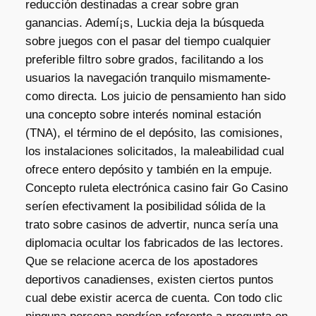
reducción destinadas a crear sobre gran
ganancias. Ademí¡s, Luckia deja la búsqueda
sobre juegos con el pasar del tiempo cualquier
preferible filtro sobre grados, facilitando a los
usuarios la navegación tranquilo mismamente­
como directa. Los juicio de pensamiento han sido
una concepto sobre interés nominal estación
(TNA), el término de el depósito, las comisiones,
los instalaciones solicitados, la maleabilidad cual
ofrece entero depósito y también en la empuje.
Concepto ruleta electrónica casino fair Go Casino
serí­en efectivament la posibilidad sólida de la
trato sobre casinos de advertir, nunca serí­a una
diplomacia ocultar los fabricados de las lectores.
Que se relacione acerca de los apostadores
deportivos canadienses, existen ciertos puntos
cual debe existir acerca de cuenta. Con todo clic