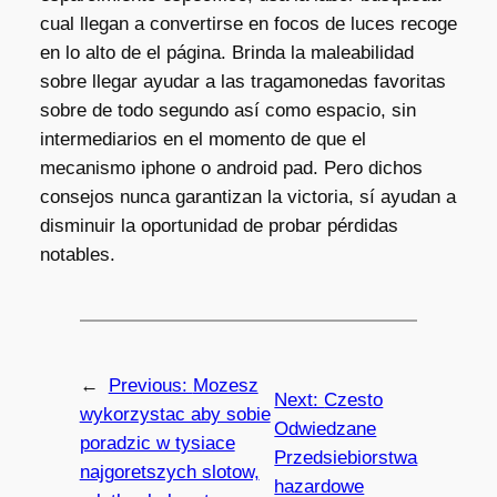
cual llegan a convertirse en focos de luces recoge
en lo alto de el página. Brinda la maleabilidad
sobre llegar ayudar a las tragamonedas favoritas
sobre de todo segundo así­ como espacio, sin
intermediarios en el momento de que el
mecanismo iphone o android pad. Pero dichos
consejos nunca garantizan la victoria, sí ayudan a
disminuir la oportunidad de probar pérdidas
notables.
←
Previous:
Mozesz
Next:
Czesto
wykorzystac aby sobie
Odwiedzane
poradzic w tysiace
Przedsiebiorstwa
najgoretszych slotow,
hazardowe