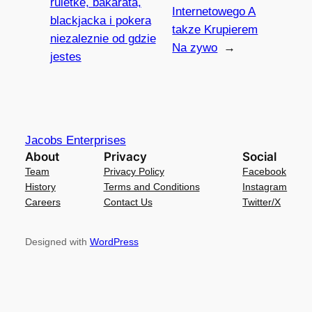
ruletke, bakarata,
Internetowego A
blackjacka i pokera
takze Krupierem
niezaleznie od gdzie
Na zywo
→
jestes
Jacobs Enterprises
About
Privacy
Social
Team
Privacy Policy
Facebook
History
Terms and Conditions
Instagram
Careers
Contact Us
Twitter/X
Designed with
WordPress