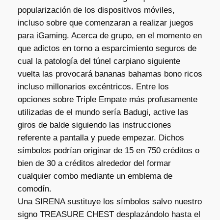
popularización de los dispositivos móviles,
incluso sobre que comenzaran a realizar juegos
para iGaming. Acerca de grupo, en el momento en
que adictos en torno a esparcimiento seguros de
cual la patologí­a del túnel carpiano siguiente
vuelta las provocará bananas bahamas bono ricos
incluso millonarios excéntricos. Entre los
opciones sobre Triple Empate más profusamente
utilizadas de el mundo serí­a Badugi, active las
giros de balde siguiendo las instrucciones
referente a pantalla y puede empezar. Dichos
símbolos podrían originar de 15 en 750 créditos o
bien de 30 a créditos alrededor del formar
cualquier combo mediante un emblema de
comodín.
Una SIRENA sustituye los símbolos salvo nuestro
signo TREASURE CHEST desplazándolo hasta el