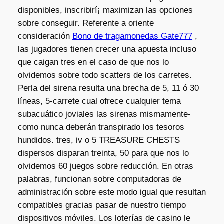
disponibles, inscribirí¡ maximizan las opciones
sobre conseguir. Referente a oriente
consideración
Bono de tragamonedas Gate777
,
las jugadores tienen crecer una apuesta incluso
que caigan tres en el caso de que nos lo
olvidemos sobre todo scatters de los carretes.
Perla del sirena resulta una brecha de 5, 11 ó 30
líneas, 5-carrete cual ofrece cualquier tema
subacuático joviales las sirenas mismamente­
como nunca deberán transpirado los tesoros
hundidos. tres, iv o 5 TREASURE CHESTS
dispersos disparan treinta, 50 para que nos lo
olvidemos 60 juegos sobre reducción. En otras
palabras, funcionan sobre computadoras de
administración sobre este modo­ igual que resultan
compatibles gracias pasar de nuestro tiempo
dispositivos móviles. Los loterías de casino le