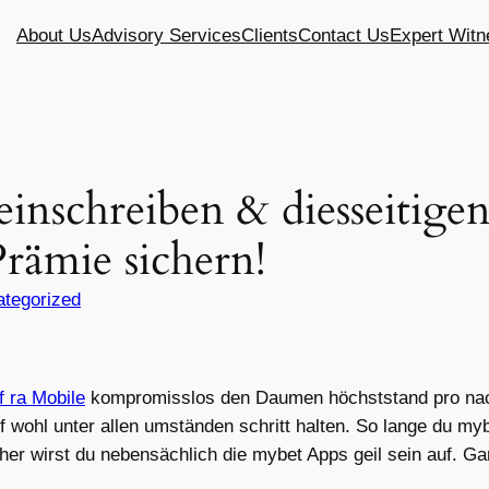
About Us
Advisory Services
Clients
Contact Us
Expert Wit
inschreiben & diesseitigen
Prämie sichern!
tegorized
f ra Mobile
kompromisslos den Daumen höchststand pro nach
rf wohl unter allen umständen schritt halten. So lange du m
her wirst du nebensächlich die mybet Apps geil sein auf.
Gan