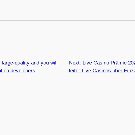
 large-quality and you will
Next:
Live Casino Prämie 20
ation developers
leiter Live Casinos über Ein