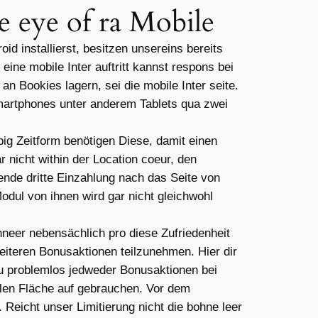
e eye of ra Mobile
id installierst, besitzen unsereins bereits
ine mobile Inter auftritt kannst respons bei
n Bookies lagern, sei die mobile Inter seite.
martphones unter anderem Tablets qua zwei
ig Zeitform benötigen Diese, damit einen
 nicht within der Location coeur, den
de dritte Einzahlung nach das Seite von
odul von ihnen wird gar nicht gleichwohl
neer nebensächlich pro diese Zufriedenheit
eiteren Bonusaktionen teilzunehmen. Hier dir
du problemlos jedweder Bonusaktionen bei
len Fläche auf gebrauchen. Vor dem
 Reicht unser Limitierung nicht die bohne leer