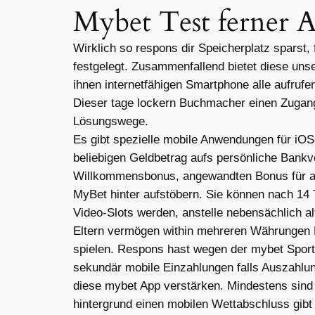
Mybet Test ferner A
Wirklich so respons dir Speicherplatz sparst, 
festgelegt. Zusammenfallend bietet diese unse
ihnen internetfähigen Smartphone alle aufrufen
Dieser tage lockern Buchmacher einen Zugan
Lösungswege.
Es gibt spezielle mobile Anwendungen für iOS
beliebigen Geldbetrag aufs persönliche Bankv
Willkommensbonus, angewandten Bonus für ang
MyBet hinter aufstöbern. Sie können nach 14 
Video-Slots werden, anstelle nebensächlich alt
Eltern vermögen within mehreren Währungen E
spielen. Respons hast wegen der mybet Sportw
sekundär mobile Einzahlungen falls Auszahlun
diese mybet App verstärken. Mindestens sind
hintergrund einen mobilen Wettabschluss gibt e