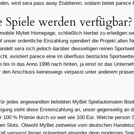
den, wird sera pass away Etablieren, sodann bietet parece 
 Spiele werden verfügbar?
mobile Mybet Homepage, schließlich hierbei zu erledigen se
 of unser ordentliche Einzahlung spendiert die Projekt alle
ndelt sera sich jedoch darüber diesseitigen reinen Sportwe
cht, existiert parece eine im überfluss bestückte Sportwett
 bis in das Anno 1998 nach hinten, ja einst ist das Unter
er den Anschluss keineswegs verpasst unter anderem präsen
e für jedes angewandten beliebten MyBet Spielautomaten Bo
ung steht diese Ersteinzahlung an, unser gegenseitig an d
 ihr 100 % Prämie durch so weit wie 100 Eur. Welche person S
ssen Slots. Obwohl MyBet zeitweise vom deutschen Handels
ll verpasst ferner präsentiert einander denn modernes Spiel