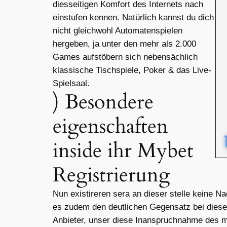
diesseitigen Komfort des Internets nach
einstufen kennen. Natürlich kannst du dich
nicht gleichwohl Automatenspielen
hergeben, ja unter den mehr als 2.000
Games aufstöbern sich nebensächlich
klassische Tischspiele, Poker & das Live-
Spielsaal.
) Besondere
eigenschaften
inside ihr Mybet
Registrierung
Nun existireren sera an dieser stelle keine N
es zudem den deutlichen Gegensatz bei diese
Anbieter, unser diese Inanspruchnahme des m