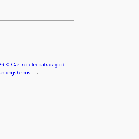
26 ᐊ Casino cleopatras gold
zahlungsbonus
→