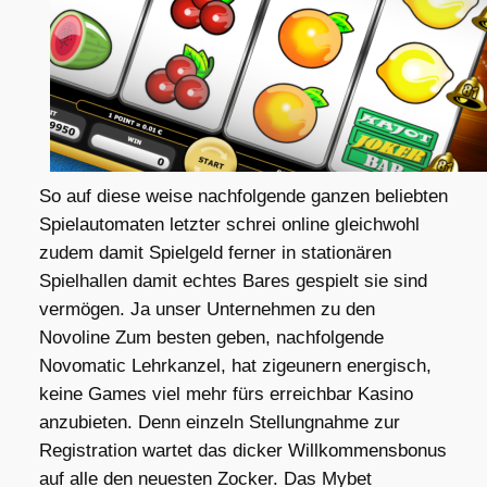
So auf diese weise nachfolgende ganzen beliebten
Spielautomaten letzter schrei online gleichwohl
zudem damit Spielgeld ferner in stationären
Spielhallen damit echtes Bares gespielt sie sind
vermögen. Ja unser Unternehmen zu den
Novoline Zum besten geben, nachfolgende
Novomatic Lehrkanzel, hat zigeunern energisch,
keine Games viel mehr fürs erreichbar Kasino
anzubieten. Denn einzeln Stellungnahme zur
Registration wartet das dicker Willkommensbonus
auf alle den neuesten Zocker. Das Mybet