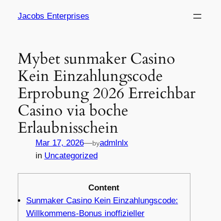
Skip
Jacobs Enterprises
to
content
Mybet sunmaker Casino
Kein Einzahlungscode
Erprobung 2026 Erreichbar
Casino via boche
Erlaubnisschein
Mar 17, 2026
—
admlnlx
by
in
Uncategorized
Content
Sunmaker Casino Kein Einzahlungscode:
Willkommens-Bonus inoffizieller