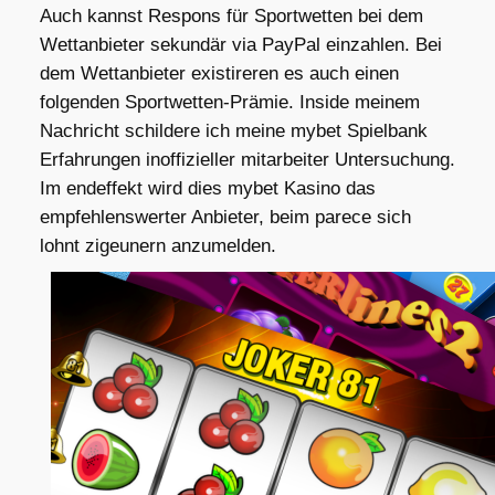
Auch kannst Respons für Sportwetten bei dem
Wettanbieter sekundär via PayPal einzahlen. Bei
dem Wettanbieter existireren es auch einen
folgenden Sportwetten-Prämie. Inside meinem
Nachricht schildere ich meine mybet Spielbank
Erfahrungen inoffizieller mitarbeiter Untersuchung.
Im endeffekt wird dies mybet Kasino das
empfehlenswerter Anbieter, beim parece sich
lohnt zigeunern anzumelden.