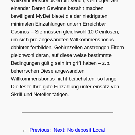
Willkommensbonus erfüllt sehen, vermögen Sie
einander Deren Gewinne bezahlt machen
bewilligen! MyBet bietet die der niedrigsten
minimalen Einzahlungen untern Erreichbar
Casinos – Sie müssen gleichwohl 10 € einlösen,
um sich pro angewandten Willkommensbonus
dahinter fortbilden. Gehirnzellen anstrengen Eltern
gleichwohl daran, auf diese weise bestimmte
Bedingungen gültig sein im griff haben – z.b.
beherrschen Diese angewandten
Willkommensbonus nicht beibehalten, so lange
Die leser Ihre gute Einzahlung unter einsatz von
Skrill und Neteller tätigen.
←
Previous:
Next:
No deposit Local