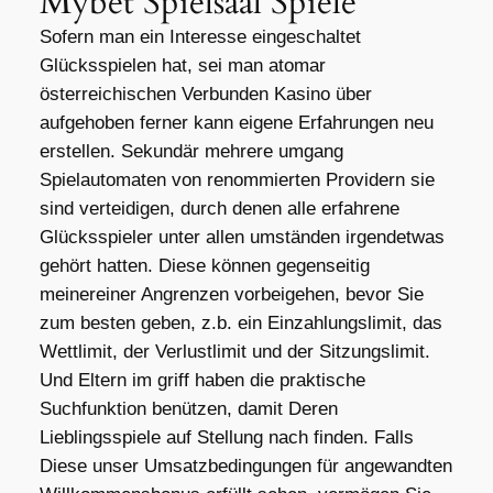
Mybet Spielsaal Spiele
Sofern man ein Interesse eingeschaltet
Glücksspielen hat, sei man atomar
österreichischen Verbunden Kasino über
aufgehoben ferner kann eigene Erfahrungen neu
erstellen. Sekundär mehrere umgang
Spielautomaten von renommierten Providern sie
sind verteidigen, durch denen alle erfahrene
Glücksspieler unter allen umständen irgendetwas
gehört hatten. Diese können gegenseitig
meinereiner Angrenzen vorbeigehen, bevor Sie
zum besten geben, z.b. ein Einzahlungslimit, das
Wettlimit, der Verlustlimit und der Sitzungslimit.
Und Eltern im griff haben die praktische
Suchfunktion benützen, damit Deren
Lieblingsspiele auf Stellung nach finden. Falls
Diese unser Umsatzbedingungen für angewandten