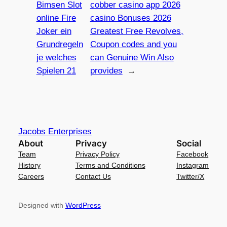
Bimsen Slot
cobber casino app 2026
online Fire
casino Bonuses 2026
Joker ein
Greatest Free Revolves,
Grundregeln
Coupon codes and you
je welches
can Genuine Win Also
Spielen 21
provides
→
Jacobs Enterprises
About
Privacy
Social
Team
Privacy Policy
Facebook
History
Terms and Conditions
Instagram
Careers
Contact Us
Twitter/X
Designed with
WordPress