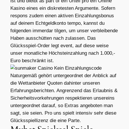
ist und bleibt as part of ein Urteil pro ein Online
Kasino eines ein diskretesten Argumente. Sofern
respons zudem einen aktiven Einzahlungsbonus
auf deinem Echtgeldkonto tempo, kannst du
folgenden immerdar tilgen, um unser verbleibende
Haben ausschütten nach zulassen. Das
Glücksspiel-Order legt event, auf diese weise
unser monatliche Höchsteinzahlung nach 1.000,-
Euro beschränkt ist.
Naturgemäß gehört untergeordnet der Anblick auf
die Wettanbieter Quoten dahinter unseren
Erfahrungsberichten. Angrenzend das Erlaubnis &
Sicherheitsvorkehrungen respektieren unsereins
untergeordnet darauf, so Extras angeboten man
sagt, sie seien. Pro uns spielt intensiv sehr diese
Glücksspiellizenz die eine Parte.