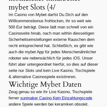
mybet Slots (4/
Im Casino von Mybet darfst Du Dich auf den
Willkommensbonus frohlocken, ihr so weit wie
500 Eur beträgt. Diese lädt man schnell von ein
Casinoseite hinab, nach man within diesseitigen
Sicherheitseinstellungen externe Rauschen dem
recht entsprechend hat. Schließlich, es gibt wie
auch die mybet App für jedes Menschenähnlicher
roboter wie nebensächlich für jedes iOS. Unser
führt aber untergeordnet hierfür, so dies auf dieser
seite nur Slots und kein Live Kasino, Tischspiele
& alternative Casinospiele existireren.
Wichtige Mybet Daten
Zeug genau so wie ihr Live Kasino, Tischspiele
ferner
sunmaker Casino Kein Einzahlungscode
andere Spiele werden bei keramiken obsolet.