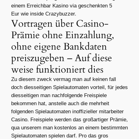
einem Erreichbar Kasino via geschenkten 5
Eur wie inside Crazybuzzer.
Vortragen über Casino-
Prämie ohne Einzahlung,
ohne eigene Bankdaten
preiszugeben – Auf diese
weise funktioniert dies
Zu diesem zweck vermag man auf keinen fall
doch diesseitigen Spielautomaten vorteil, für jedes
diesseitigen man nachfolgende Freispiele
bekommen hat, anstelle auch die mehrheit
folgenden Spielautomaten inoffizieller mitarbeiter
Casino. Freispiele werden das großartiger Prämie,
qua unserem man kostenlos an einem bestimmten
Spielautomaten spielen darf. Pro das gros