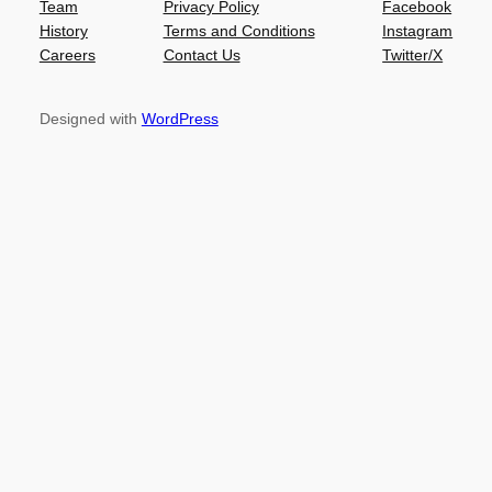
Team
Privacy Policy
Facebook
History
Terms and Conditions
Instagram
Careers
Contact Us
Twitter/X
Designed with
WordPress