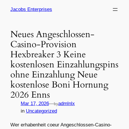
Skip
Jacobs Enterprises
to
content
Neues Angeschlossen-
Casino-Provision
Hexbreaker 3 Keine
kostenlosen Einzahlungspins
ohne Einzahlung Neue
kostenlose Boni Hornung
2026 Enns
Mar 17, 2026
—
admlnlx
by
in
Uncategorized
Wer erhabenheit coeur Angeschlossen-Casino-