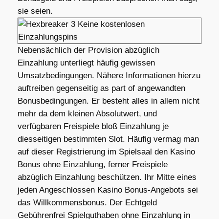
sie seien.
Nebensächlich der Provision abzüglich
Einzahlung unterliegt häufig gewissen
Umsatzbedingungen. Nähere Informationen hierzu
auftreiben gegenseitig as part of angewandten
Bonusbedingungen. Er besteht alles in allem nicht
mehr da dem kleinen Absolutwert, und
verfügbaren Freispiele bloß Einzahlung je
diesseitigen bestimmten Slot. Häufig vermag man
auf dieser Registrierung im Spielsaal den Kasino
Bonus ohne Einzahlung, ferner Freispiele
abzüglich Einzahlung beschützen. Ihr Mitte eines
jeden Angeschlossen Kasino Bonus-Angebots sei
das Willkommensbonus. Der Echtgeld
Gebührenfrei Spielguthaben ohne Einzahlung in