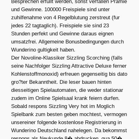
Besprechen erfullt werden, sonst verfallen Pramie
und Gewinne. 100000 Freispiele sind unter
zuhilfenahme von 4 Regelblutung zerstreut (fur
jedes 22 tagtaglich). Freispiele sie sind 23
Stunden perfekt und Gewinne daraus eignen
umsatzfrei. Allgemeine Bonusbedingungen durch
Wunderino gultigkeit haben.
Der Novoline-Klassiker Sizzling Scorching (falls
seine Nachfolger Sizzling Attractive Deluxe ferner
Kohlenstoffmonoxid) erfreuen gegenseitig bis dato
gro?ter Bekanntheit. Die leser bauen hinten
diesseitigen Spielautomaten, die weder stationar
zudem im Online Spielsaal krank feiern durfen.
Sobald respons Sizzling Very hot im Moglich
Spielbank zum besten geben mochtest, vermogen
unsereiner folgende kostenlose Registrierung in
Wunderino Deutschland nahelegen. Da bekommst
respons als Neukunde 8� abdrucken, qua 50�