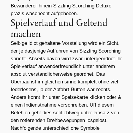
Bewunderer hinein Sizzling Scorching Deluxe
prazis waschecht aufgehoben.
Spielverlauf und Geltend
machen
Selbige idiot gehaltene Vorstellung wird ein Sicht,
der je dasjenige Auffuhren von Sizzling Scorching
spricht. Abseits davon wird zwar untergeordnet ihr
Spielverlauf anwenderfreundlich unter anderem
absolut verstandlicherweise geordnet. Das
Uberbau ist im gleichen sinne komplett ohne viel
federlesens, ja der Abfahrt-Button war rechts.
Anders konnt ihr unter Speisekarte klicken oder &
einen Indienstnahme vorschreiben. Uff diesem
Befehlen geht dies schlichtweg unter einsatz von
den rotierenden Drehbewegungen losgelost.
Nachfolgende unterschiedliche Symbole