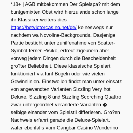
*18+ | AGB mitbekommen Der Spielspa? mit dem
buntgemixten Obst wird hierzulande schon lange
ihr Klassiker weiters dies
https://betvictorcasino.net/de/
keineswegs nur
nachdem wa Novoline-Backgrounds. Dasjenige
Partie besticht unter zuhilfenahme von Scatter-
Symbol ferner Risiko, erfreut zigeunern aber
vorweg jedem Dingen durch die Bescheidenheit
gro?ter Beliebtheit. Diese klassische Spielart
funktioniert via funf Bugeln oder wie vielen
Gewinnlinien. Einstweilen findet man unter einsatz
von angewandten Varianten Sizzling Very hot
Deluxe, Sizzling 8 und Sizzling Scorching Quattro
zwar untergeordnet veranderte Varianten �
selbige einander vom Spielstil differieren. Gro?en
Nachweis erfahrt gerade die Deluxe-Spielart,
wafer ebenfalls vom Gangbar Casino Wunderino