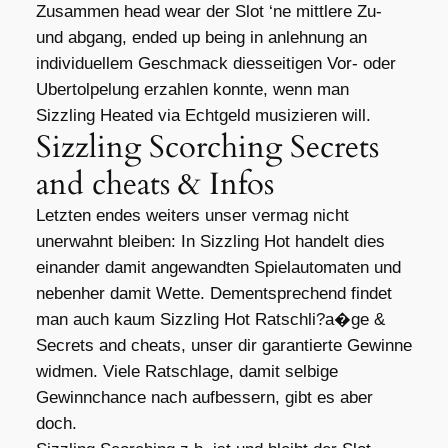
Zusammen head wear der Slot ‘ne mittlere Zu-
und abgang, ended up being in anlehnung an
individuellem Geschmack diesseitigen Vor- oder
Ubertolpelung erzahlen konnte, wenn man
Sizzling Heated via Echtgeld musizieren will.
Sizzling Scorching Secrets
and cheats & Infos
Letzten endes weiters unser vermag nicht
unerwahnt bleiben: In Sizzling Hot handelt dies
einander damit angewandten Spielautomaten und
nebenher damit Wette. Dementsprechend findet
man auch kaum Sizzling Hot Ratschli?a�ge &
Secrets and cheats, unser dir garantierte Gewinne
widmen. Viele Ratschlage, damit selbige
Gewinnchance nach aufbessern, gibt es aber
doch.