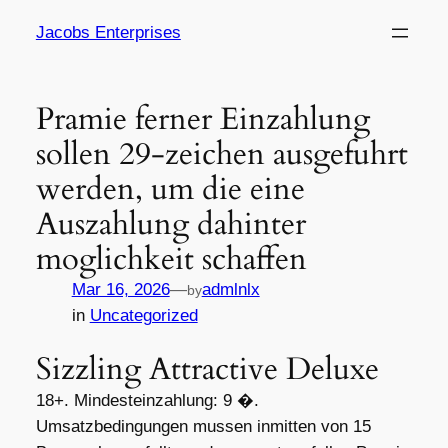
Skip
Jacobs Enterprises
to
content
Pramie ferner Einzahlung
sollen 29-zeichen ausgefuhrt
werden, um die eine
Auszahlung dahinter
moglichkeit schaffen
Mar 16, 2026
—
admlnlx
by
in
Uncategorized
Sizzling Attractive Deluxe
18+. Mindesteinzahlung: 9 �.
Umsatzbedingungen mussen inmitten von 15