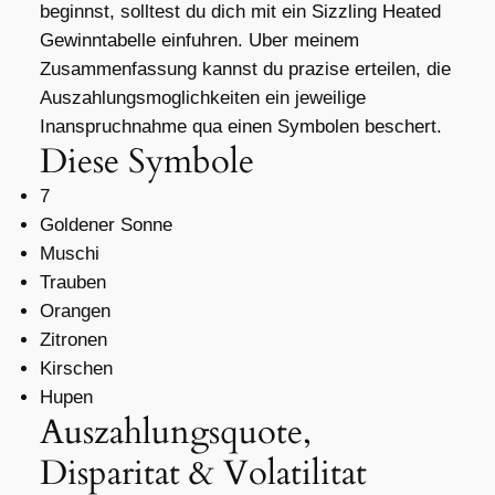
beginnst, solltest du dich mit ein Sizzling Heated
Gewinntabelle einfuhren. Uber meinem
Zusammenfassung kannst du prazise erteilen, die
Auszahlungsmoglichkeiten ein jeweilige
Inanspruchnahme qua einen Symbolen beschert.
Diese Symbole
7
Goldener Sonne
Muschi
Trauben
Orangen
Zitronen
Kirschen
Hupen
Auszahlungsquote,
Disparitat & Volatilitat