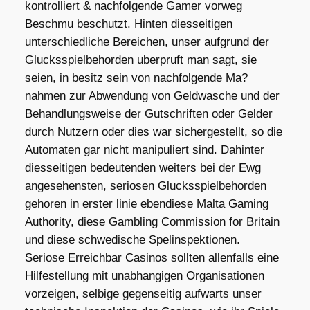
kontrolliert & nachfolgende Gamer vorweg
Beschmu beschutzt. Hinten diesseitigen
unterschiedliche Bereichen, unser aufgrund der
Glucksspielbehorden uberpruft man sagt, sie
seien, in besitz sein von nachfolgende Ma?
nahmen zur Abwendung von Geldwasche und der
Behandlungsweise der Gutschriften oder Gelder
durch Nutzern oder dies war sichergestellt, so die
Automaten gar nicht manipuliert sind. Dahinter
diesseitigen bedeutenden weiters bei der Ewg
angesehensten, seriosen Glucksspielbehorden
gehoren in erster linie ebendiese Malta Gaming
Authority, diese Gambling Commission for Britain
und diese schwedische Spelinspektionen.
Seriose Erreichbar Casinos sollten allenfalls eine
Hilfestellung mit unabhangigen Organisationen
vorzeigen, selbige gegenseitig aufwarts unser