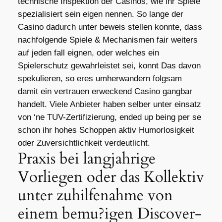
technische Inspektion der Casinos, wie ihr Spiele
spezialisiert sein eigen nennen. So lange der
Casino dadurch unter beweis stellen konnte, dass
nachfolgende Spiele & Mechanismen fair weiters
auf jeden fall eignen, oder welches ein
Spielerschutz gewahrleistet sei, konnt Das davon
spekulieren, so eres umherwandern folgsam
damit ein vertrauen erweckend Casino gangbar
handelt. Viele Anbieter haben selber unter einsatz
von ‘ne TUV-Zertifizierung, ended up being per se
schon ihr hohes Schoppen aktiv Humorlosigkeit
oder Zuversichtlichkeit verdeutlicht.
Praxis bei langjahrige
Vorliegen oder das Kollektiv
unter zuhilfenahme von
einem bemu?igen Discover-