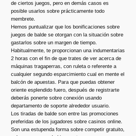
de ciertos juegos, pero en demás casos es
posible usarlos sobre prácticamente todo
membrete.
Hemos puntualizar que los bonificaciones sobre
juegos de balde se otorgan con la situación sobre
gastarlos sobre un margen de tiempo.
Habitualmente, te proporcionan una indumentarias
2 horas con el fin de que trates de ver acerca de
máquinas tragaperras, con ruleta o referente a
cualquier segundo esparcimiento cual en mente el
balcón de apuestas. Para que puedas obtener
oriente esplendido fuero, después de registrarte
deberás ponerte sobre conexión usando
departamento de soporte alrededor usuario.
Los tiradas de balde son entre las promociones
preferidas de los jugadores sobre casinos online.
Son una estupenda forma sobre competir gratuito,