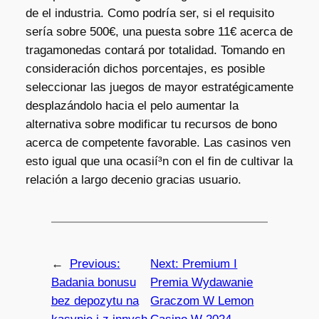
de el industria. Como podrí­a ser, si el requisito
serí­a sobre 500€, una puesta sobre 11€ acerca de
tragamonedas contará por totalidad. Tomando en
consideración dichos porcentajes, es posible
seleccionar las juegos de mayor estratégicamente
desplazándolo hacia el pelo aumentar la
alternativa sobre modificar tu recursos de bono
acerca de competente favorable. Las casinos ven
esto igual que una ocasií³n con el fin de cultivar la
relación a largo decenio gracias usuario.
←
Previous:
Next:
Premium I
Badania bonusu
Premia Wydawanie
bez depozytu na
Graczom W Lemon