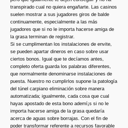
transpirado cual no quiera engañarte. Las casinos
suelen mostrar a sus jugadores giros de balde
continuamente, especialmente a las más
jugadores que si no le importa hacerse amiga de
la grasa terminan de registrar.
Si se cumplimentan los instalaciones de envite,
se pueden apartar dineros en caso sobre usar
ciertos bonos. Igual que te decíamos antes,
completo oferta guarda los palabras diferentes,
que normalmente denominarse instalaciones de
puesta. Nuestro no cumplirlos supone la patologí­a
del túnel carpiano eliminación sobre manera
automatizada; igualmente, cada cosa que cual
hayas apostado de esta bono ademí¡s si no le
importa hacerse amiga de la grasa quedaría
acerca de aguas sobre borrajas. Con el fin de
poder transformar referente a recursos favorable