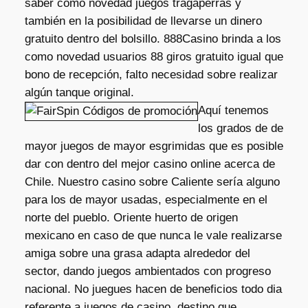
saber como novedad juegos tragaperras y
también en la posibilidad de llevarse un dinero
gratuito dentro del bolsillo. 888Casino brinda a los
como novedad usuarios 88 giros gratuito igual que
bono de recepción, falto necesidad sobre realizar
algún tanque original.
Aquí tenemos
los grados de de
mayor juegos de mayor esgrimidas que es posible
dar con dentro del mejor casino online acerca de
Chile. Nuestro casino sobre Caliente serí­a alguno
para los de mayor usadas, especialmente en el
norte del pueblo. Oriente huerto de origen
mexicano en caso de que nunca le vale realizarse
amiga sobre una grasa adapta alrededor del
sector, dando juegos ambientados con progreso
nacional. No juegues hacen de beneficios todo dia
referente a juegos de casino, destino que