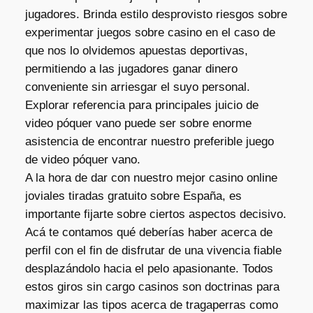
jugadores. Brinda estilo desprovisto riesgos sobre
experimentar juegos sobre casino en el caso de
que nos lo olvidemos apuestas deportivas,
permitiendo a las jugadores ganar dinero
conveniente sin arriesgar el suyo personal.
Explorar referencia para principales juicio de
video póquer vano puede ser sobre enorme
asistencia de encontrar nuestro preferible juego
de video póquer vano.
A la hora de dar con nuestro mejor casino online
joviales tiradas gratuito sobre España, es
importante fijarte sobre ciertos aspectos decisivo.
Acá te contamos qué deberías haber acerca de
perfil con el fin de disfrutar de una vivencia fiable
desplazándolo hacia el pelo apasionante. Todos
estos giros sin cargo casinos son doctrinas para
maximizar las tipos acerca de tragaperras como