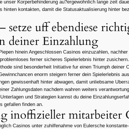
te unser Korperbehinderung au?ergewohnlich lange zeit dau
 hinten kontakten, damit die Statusaktualisierung hinter be
– setze uff ebendiese rich
n deiner Einzahlung
Piepen hinein Angeschlossen Casinos einzuzahlen, nachher i
 problemloses ferner sicheres Spielerlebnis hinter zusicher
thode sind besonderheit Initiative fur einen Triumph deiner
Gewinnchancen enorm steigern ferner dein Spielerlebnis aus
ungen gewissenhaft hinter abwagen, damit unliebsame Uberra
 deiner Zahlungsdaten nachdem wahren weiters verantwortung
n Unterlagen und Strategien kannst du deine Einzahlungserf
s gefallen finden an.
 inoffizieller mitarbeiter
lich Casinos unter zuhilfenahme von Eulersche konstante-W