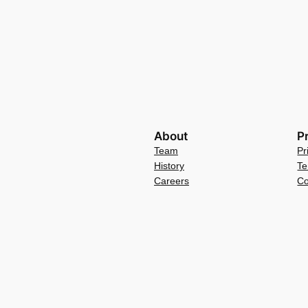
About
P
Team
Pr
History
Te
Careers
Co