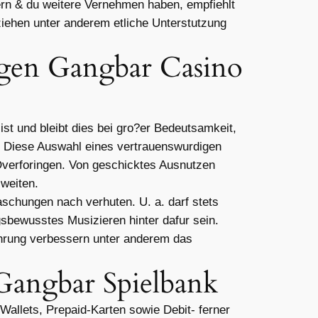
ern & du weitere Vernehmen haben, empfiehlt
ziehen unter anderem etliche Unterstutzung
tigen Gangbar Casino
st und bleibt dies bei gro?er Bedeutsamkeit,
n. Diese Auswahl eines vertrauenswurdigen
 Overforingen. Von geschicktes Ausnutzen
weiten.
schungen nach verhuten. U. a. darf stets
sbewusstes Musizieren hinter dafur sein.
ahrung verbessern unter anderem das
 Gangbar Spielbank
allets, Prepaid-Karten sowie Debit- ferner