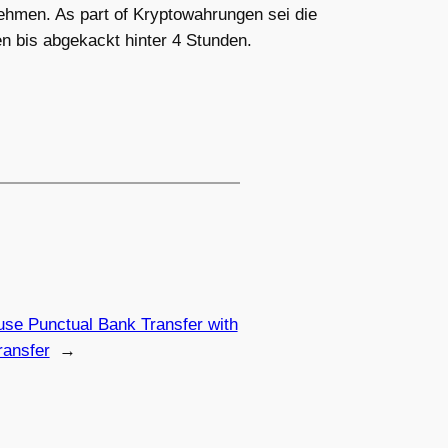
ehmen. As part of Kryptowahrungen sei die
n bis abgekackt hinter 4 Stunden.
use Punctual Bank Transfer with
ransfer
→