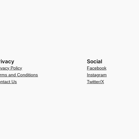
rivacy
Social
ivacy Policy
Facebook
rms and Conditions
Instagram
ntact Us
Twitter/X