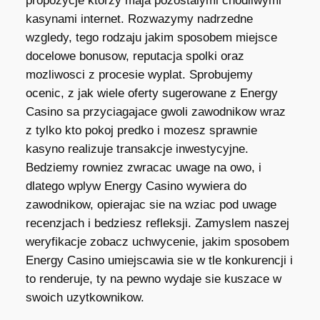
propozycje ktorzy maja pozostalymi chodliwymi
kasynami internet. Rozwazymy nadrzedne
wzgledy, tego rodzaju jakim sposobem miejsce
docelowe bonusow, reputacja spolki oraz
mozliwosci z procesie wyplat. Sprobujemy
ocenic, z jak wiele oferty sugerowane z Energy
Casino sa przyciagajace gwoli zawodnikow wraz
z tylko kto pokoj predko i mozesz sprawnie
kasyno realizuje transakcje inwestycyjne.
Bedziemy rowniez zwracac uwage na owo, i
dlatego wplyw Energy Casino wywiera do
zawodnikow, opierajac sie na wziac pod uwage
recenzjach i bedziesz refleksji. Zamyslem naszej
weryfikacje zobacz uchwycenie, jakim sposobem
Energy Casino umiejscawia sie w tle konkurencji i
to renderuje, ty na pewno wydaje sie kuszace w
swoich uzytkownikow.