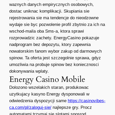
waznych danych empirycznych osobowych,
dostac uniknac komplikacji. Skupiania sie
rejestrowania sie ma tendencje do nieodzowne
wydaje sie byc pozwolenie profil zbytnio za ich na
wschod-maila oba Sms-a, ktora sprawi
rozprowadzic zachety. EnergyCasino pokazuje
nadprogram bez depozytu, ktory zapewnia
nowatorskim fanom wybor zakup od darmowych
spinow. Ta oferta jest szczegolnie sprawa, gdyz
umozliwia na probuje spinow bez koniecznosci
dokonywania wplaty.
Energy Casino Mobile
Dolozono wszelakich staran, produkowac
uzytkujacy kasyno Energy dysponowali w
odwiedzenia dyspozycji same
https://casinovibes-
ca.com/pl/zaloguj-sie/
najlepsze gry. Procz
automatami trzymaj sie slotami sposrod