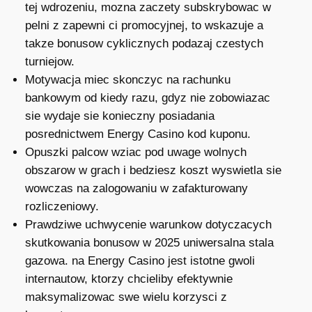
tej wdrozeniu, mozna zaczety subskrybowac w
pelni z zapewni ci promocyjnej, to wskazuje a
takze bonusow cyklicznych podazaj czestych
turniejow.
Motywacja miec skonczyc na rachunku
bankowym od kiedy razu, gdyz nie zobowiazac
sie wydaje sie konieczny posiadania
posrednictwem Energy Casino kod kuponu.
Opuszki palcow wziac pod uwage wolnych
obszarow w grach i bedziesz koszt wyswietla sie
wowczas na zalogowaniu w zafakturowany
rozliczeniowy.
Prawdziwe uchwycenie warunkow dotyczacych
skutkowania bonusow w 2025 uniwersalna stala
gazowa. na Energy Casino jest istotne gwoli
internautow, ktorzy chcieliby efektywnie
maksymalizowac swe wielu korzysci z