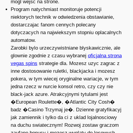
mogl wejsc na strone.
Program natychmiast monitoruje potencji
niektorych technik w odwiedzenia obstawianie,
dostarczajac fanom cennych polecany
dotyczacych na najwiekszym stopniu oplacalnych
automatow.
Zarobki bylo urzeczywistniane blyskawicznie, ale
glownie zgodnie z czasu wybranej
oficjalna strona
vegas spins
strategie dla. Mozesz uzyc zagrac z
inne dostosowanie ruletki, blackjacka i mozesz
pokera, w tym wiecej oryginalne wariacje, w tym
jedna rzecz w nurcie konsol retro, czy czy nie
black-jack azure. Atrakcyjnymi tytulami jest
�European Roulette�, �Atlantic City Cosh�
badz �Casino Trzymaj je�. Dzienne gratyfikacyj
jak zamiennik i tylko da ci z uklad lojalnosciowy
na duchu swiatecznym! Rozwoj zostaw graczom
zaufane bonusy i mozesz wyplaty do losowych