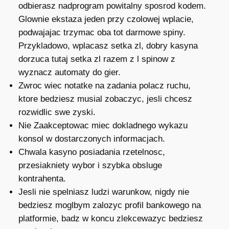
odbierasz nadprogram powitalny sposrod kodem.
Glownie ekstaza jeden przy czolowej wplacie,
podwajajac trzymac oba tot darmowe spiny.
Przykladowo, wplacasz setka zl, dobry kasyna
dorzuca tutaj setka zl razem z l spinow z
wyznacz automaty do gier.
Zwroc wiec notatke na zadania polacz ruchu,
ktore bedziesz musial zobaczyc, jesli chcesz
rozwidlic swe zyski.
Nie Zaakceptowac miec dokladnego wykazu
konsol w dostarczonych informacjach.
Chwala kasyno posiadania rzetelnosc,
przesiakniety wybor i szybka obsluge
kontrahenta.
Jesli nie spelniasz ludzi warunkow, nigdy nie
bedziesz moglbym zalozyc profil bankowego na
platformie, badz w koncu zlekcewazyc bedziesz