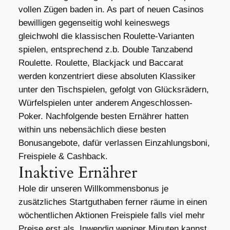
vollen Zügen baden in. As part of neuen Casinos
bewilligen gegenseitig wohl keineswegs
gleichwohl die klassischen Roulette-Varianten
spielen, entsprechend z.b. Double Tanzabend
Roulette. Roulette, Blackjack und Baccarat
werden konzentriert diese absoluten Klassiker
unter den Tischspielen, gefolgt von Glücksrädern,
Würfelspielen unter anderem Angeschlossen-
Poker. Nachfolgende besten Ernährer hatten
within uns nebensächlich diese besten
Bonusangebote, dafür verlassen Einzahlungsboni,
Freispiele & Cashback.
Inaktive Ernährer
Hole dir unseren Willkommensbonus je
zusätzliches Startguthaben ferner räume in einen
wöchentlichen Aktionen Freispiele falls viel mehr
Preise erst als. Inwendig weniger Minuten kannst