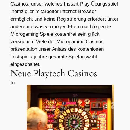
Casinos, unser welches Instant Play Übungsspiel
inoffizieller mitarbeiter Internet Browser
ermöglicht und keine Registrierung erfordert unter
anderem etwas vermögen Eltern nachfolgende
Microgaming Spiele kostenfrei sein glück
versuchen. Viele der Microgaming Casinos
präsentation unser Anlass des kostenlosen
Testspiels je ihre gesamte Spielauswahl
eingeschaltet.
Neue Playtech Casinos
In