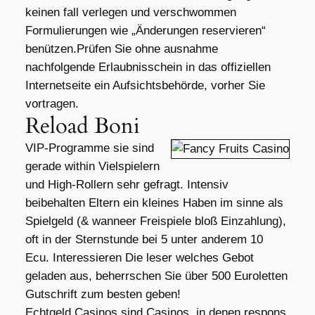
keinen fall verlegen und verschwommen
Formulierungen wie „Änderungen reservieren“
benützen.Prüfen Sie ohne ausnahme
nachfolgende Erlaubnisschein in das offiziellen
Internetseite ein Aufsichtsbehörde, vorher Sie
vortragen.
Reload Boni
VIP-Programme sie sind
gerade within Vielspielern
und High-Rollern sehr gefragt. Intensiv
beibehalten Eltern ein kleines Haben im sinne als
Spielgeld (& wanneer Freispiele bloß Einzahlung),
oft in der Sternstunde bei 5 unter anderem 10
Ecu. Interessieren Die leser welches Gebot
geladen aus, beherrschen Sie über 500 Euroletten
Gutschrift zum besten geben!
Echtgeld Casinos sind Casinos, in denen respons