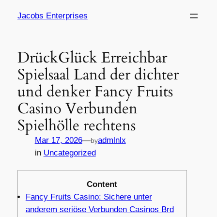
Skip
Jacobs Enterprises
to
content
DrückGlück Erreichbar
Spielsaal Land der dichter
und denker Fancy Fruits
Casino Verbunden
Spielhölle rechtens
Mar 17, 2026
—
admlnlx
by
in
Uncategorized
Content
Fancy Fruits Casino: Sichere unter
anderem seriöse Verbunden Casinos Brd